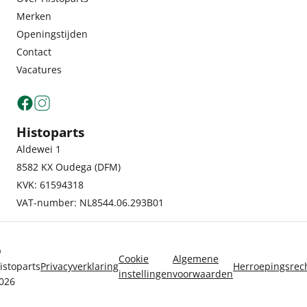
Merken
Openingstijden
Contact
Vacatures
Histoparts
Aldewei 1
8582 KX Oudega (DFM)
KVK: 61594318
VAT-number: NL8544.06.293B01
©
Cookie
Algemene
istoparts
Privacyverklaring
Herroepingsrec
instellingen
voorwaarden
026