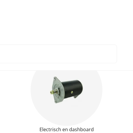
ternational B250 en B275
75 onderdelen
Electrisch en dashboard