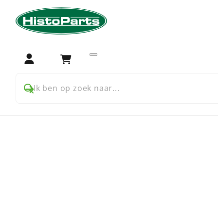
Home
Trekker onderdelen
International Harvester
In
International B250 en B2
Login
Winkelwagen
Ik ben op zoek naar...