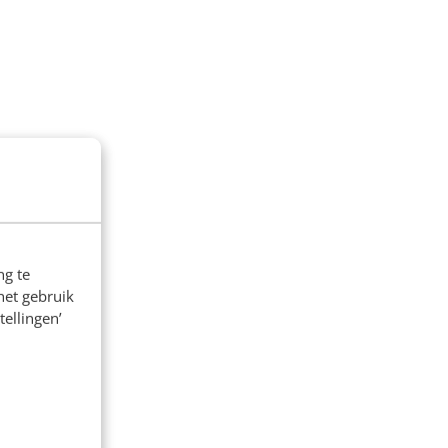
ng te
het gebruik
tellingen’