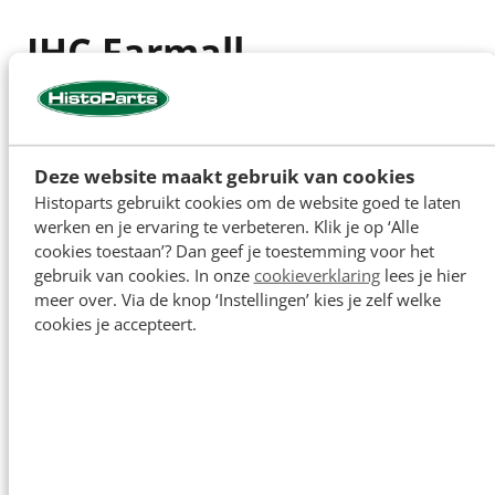
IHC Farmall
Mc.Cormick BMD B-450
onderdelen
Deze website maakt gebruik van cookies
Histoparts gebruikt cookies om de website goed te laten
werken en je ervaring te verbeteren. Klik je op ‘Alle
Bij Histoparts vindt u een ruime collectie IHC Farmall
cookies toestaan’? Dan geef je toestemming voor het
Mc.Cormick BMD B-450 onderdelen. Voor onder
gebruik van cookies. In onze
cookieverklaring
lees je hier
andere motoronderdelen,plaatwerk en koppelings
meer over. Via de knop ‘Instellingen’ kies je zelf welke
delen bent u bij ons aan het juiste adres. Vanuit ons
cookies je accepteert.
eigen magazijn kunnen wij u rechtstreeks
verschillende IHC Farmall Mc.Cormick BMD B-450
onderdelen en toebehoren uit voorraad leveren.
Voor al uw nieuwe IHC Farmall Mc.Cormick BMD B-
450 onderdelen bent u bij ons aan het juiste adres.