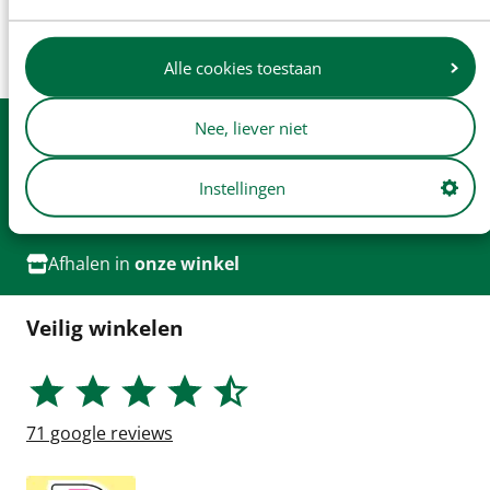
Kunt u uw IHC Farmall Mc.Cormick BMD B-450
onderdeel niet vinden? Neem gerust
contact
met
ons! Wellicht kunnen we u toch (op weg) helpen?
Alle cookies toestaan
Nee, liever niet
Uit
voorraad
leverbaar
Dagelijkse
verzending
Instellingen
Gratis
verzending v.a. € 250
Afhalen in
onze winkel
Veilig winkelen
71
google reviews