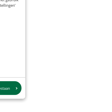
tellingen’
estaan