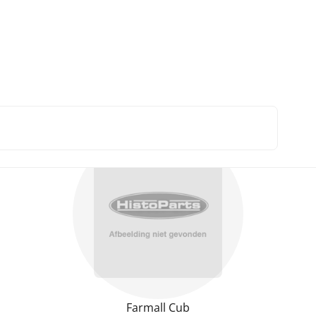
rmall A B C Cub H M BMD
Keerringen
ional Harvester Farmall A, B
Farmall Cub