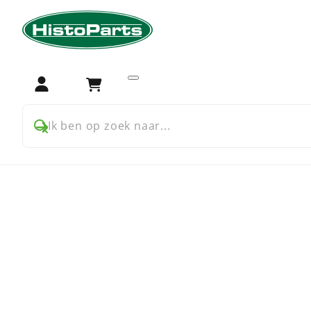
Home
Trekker onderdelen
Farmall
Farmall USA
Fa
Keerringen voor Internat
Login
Winkelwagen
Ik ben op zoek naar...