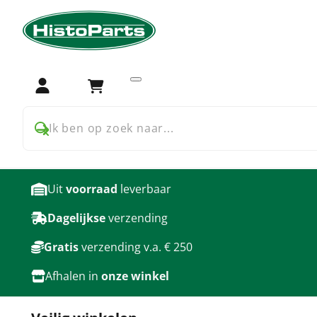
Home
Accessoires
Waardebon
Accessoires voor Waard
Login
Winkelwagen
producten
Ik ben op zoek naar...
Uit
voorraad
leverbaar
Dagelijkse
verzending
Gratis
verzending v.a. € 250
Afhalen in
onze winkel