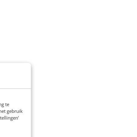
ng te
het gebruik
tellingen’