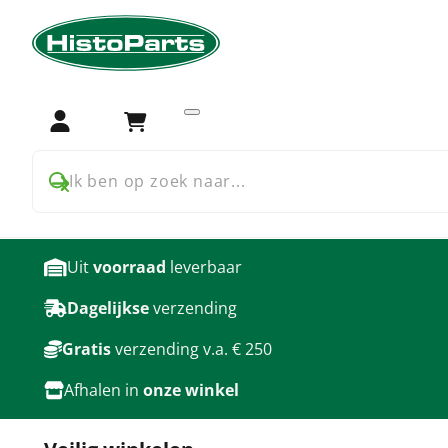
Home
Auto onderdelen
Ford
A Ford
Deuren
Deur onderdelen voor A 
Login
Winkelwagen
producten
Ik ben op zoek naar...
Uit
voorraad
leverbaar
Dagelijkse
verzending
Gratis
verzending v.a. € 250
Afhalen in
onze winkel