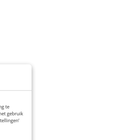
ng te
het gebruik
tellingen’