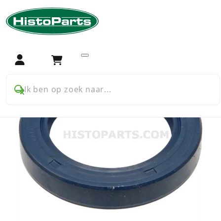
Home
Trekker onderdelen
Fendt
Aandrijving
Achteras
Oliekeerring Zij-as fendt
Login
Winkelwagen
Ik ben op zoek naar...