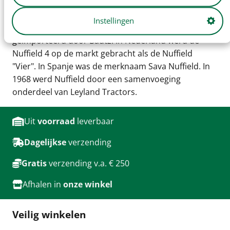
binnenlands gebruik, maar tegen 1950 werden
exportmogelijkheden nagestreefd. De Nuffield bleek
Instellingen
ook populair in Nederland, aanvankelijk
geïmporteerd door Bautz. In Nederland werd de
Nuffield 4 op de markt gebracht als de Nuffield
"Vier". In Spanje was de merknaam Sava Nuffield. In
1968 werd Nuffield door een samenvoeging
onderdeel van Leyland Tractors.
Uit
voorraad
leverbaar
Dagelijkse
verzending
Gratis
verzending v.a. € 250
Afhalen in
onze winkel
Veilig winkelen