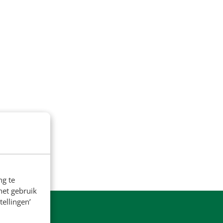
ng te
het gebruik
tellingen’