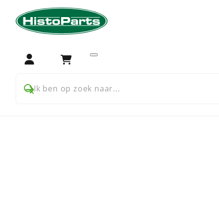
Home
Trekker onderdelen
Fendt
Aandrijving
Aandrijving onderdelen 
Login
Winkelwagen
Ik ben op zoek naar...