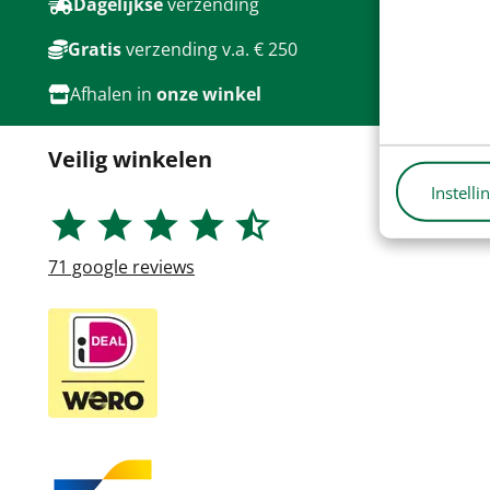
Dagelijkse
verzending
Gratis
verzending v.a. € 250
Afhalen in
onze winkel
Veilig winkelen
Instelli
71
google reviews