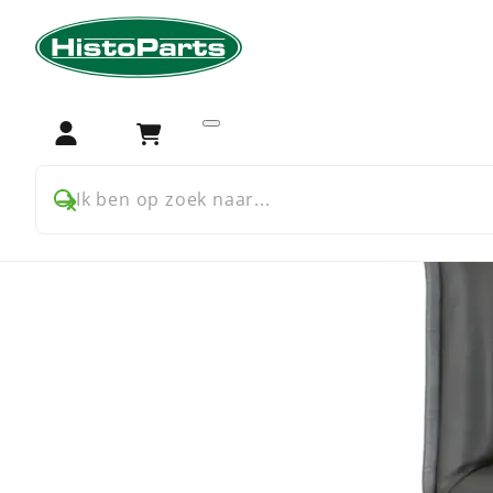
Home
Trekker onderdelen
David Brown
1400 Serie
Login
Winkelwagen
Ik ben op zoek naar...