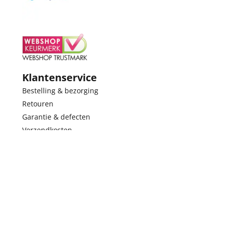
Klantenservice
Bestelling & bezorging
Retouren
Garantie & defecten
Verzendkosten
Cadeaubon
Over Histoparts
Over Histoparts
Merken
Openingstijden
Contact