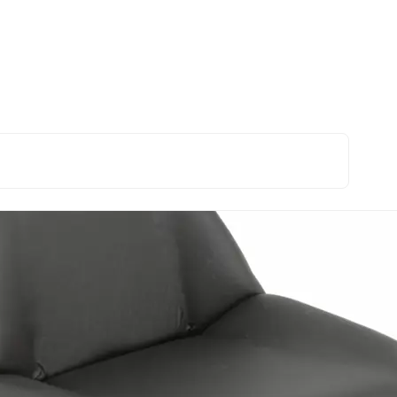
Chassis en plaatwerk
Zitting voor Grammer model stoel voor D