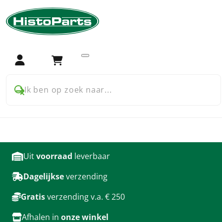
Home
Accessoires
Stickersets
Farmall Engeland
Stickersets voor Farmall
Engeland
Login
Winkelwagen
Ik ben op zoek naar...
producten
Uit
voorraad
leverbaar
Dagelijkse
verzending
Gratis
verzending v.a. € 250
Afhalen in
onze winkel