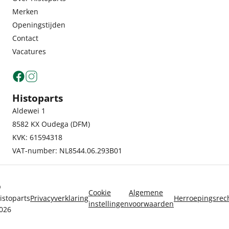
Merken
Openingstijden
Contact
Vacatures
Histoparts
Aldewei 1
8582 KX Oudega (DFM)
KVK: 61594318
VAT-number: NL8544.06.293B01
©
Cookie
Algemene
istoparts
Privacyverklaring
Herroepingsrec
instellingen
voorwaarden
026