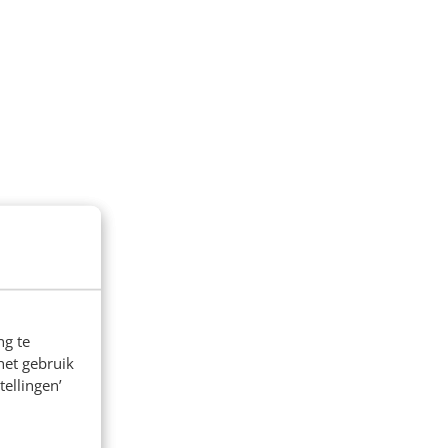
ng te
het gebruik
tellingen’