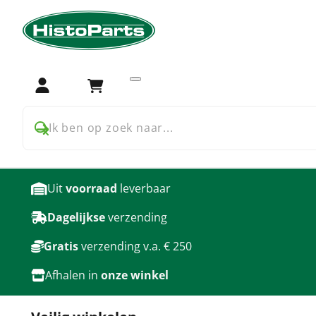
Home
Trekker onderdelen
Massey Ferguson
Massey 
Koppeling voor Massey F
Login
Winkelwagen
producten
Ik ben op zoek naar...
Uit
voorraad
leverbaar
Dagelijkse
verzending
Gratis
verzending v.a. € 250
Afhalen in
onze winkel