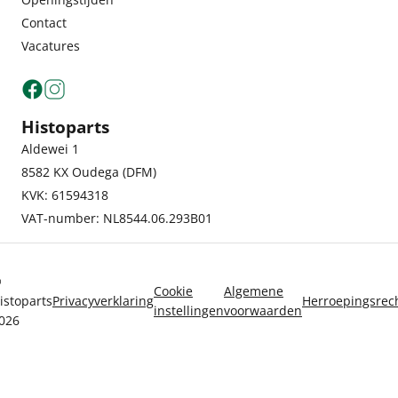
Contact
Vacatures
Histoparts
Aldewei 1
8582 KX Oudega (DFM)
KVK: 61594318
VAT-number: NL8544.06.293B01
©
Cookie
Algemene
istoparts
Privacyverklaring
Herroepingsrec
instellingen
voorwaarden
026