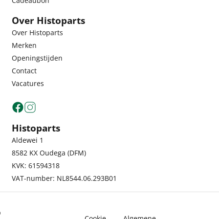
Cadeaubon
Over Histoparts
Over Histoparts
Merken
Openingstijden
Contact
Vacatures
Histoparts
Aldewei 1
8582 KX Oudega (DFM)
KVK: 61594318
VAT-number: NL8544.06.293B01
©
Cookie
Algemene