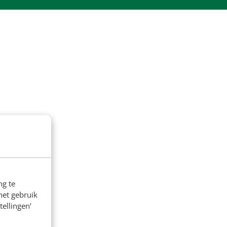
ng te
het gebruik
tellingen’