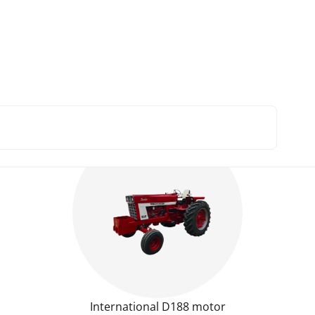
Motoronderdelen per type
mall USA. 06, 66, 86 series
International D188 motor