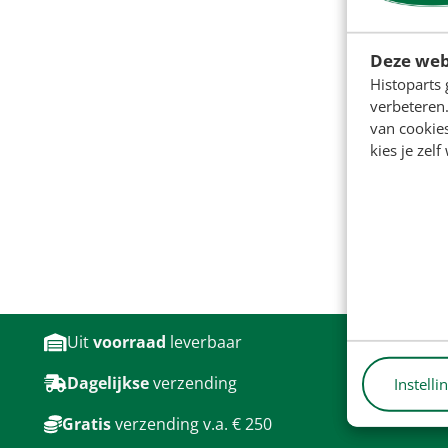
Deze web
Histoparts 
verbeteren.
van cookie
kies je zelf
Uit
voorraad
leverbaar
Dagelijkse
verzending
Instelli
Gratis
verzending v.a. € 250