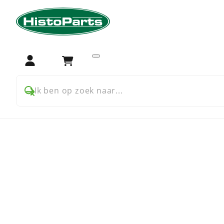
Home
Trekker onderdelen
Farmall USA 06 66 86 series
Motoronderdelen voor Far
Login
Winkelwagen
Ik ben op zoek naar...