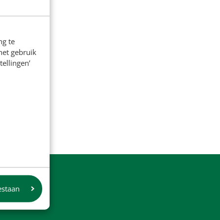
ng te
het gebruik
tellingen’
estaan