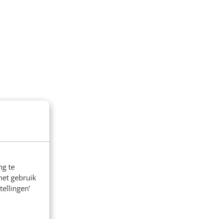
ng te
het gebruik
tellingen’