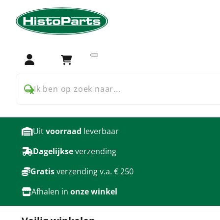
Home
Trekker onderdelen
Farmall USA 06 66 86 series
Achterbrug, hef en wielen
Login
Winkelwagen
producten
Ik ben op zoek naar...
Uit
voorraad
leverbaar
Dagelijkse
verzending
Gratis
verzending v.a. € 250
Afhalen in
onze winkel