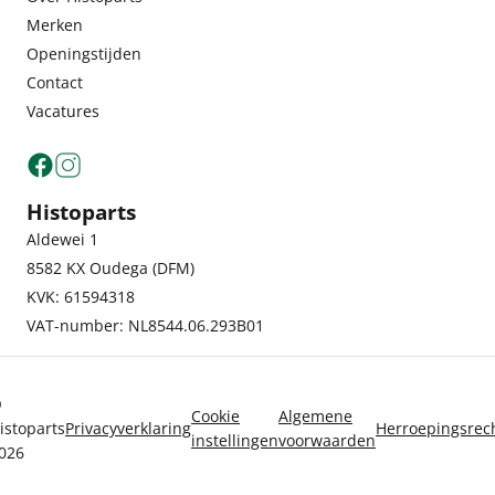
Merken
Openingstijden
Contact
Vacatures
Histoparts
Aldewei 1
8582 KX Oudega (DFM)
KVK: 61594318
VAT-number: NL8544.06.293B01
©
Cookie
Algemene
istoparts
Privacyverklaring
Herroepingsrec
instellingen
voorwaarden
026