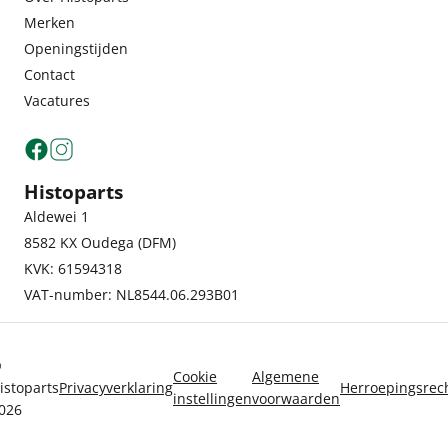
Merken
Openingstijden
Contact
Vacatures
Histoparts
Aldewei 1
8582 KX Oudega (DFM)
KVK: 61594318
VAT-number: NL8544.06.293B01
©
Cookie
Algemene
istoparts
Privacyverklaring
Herroepingsrec
instellingen
voorwaarden
026