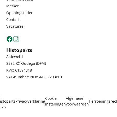
Merken
Openingstijden
Contact
Vacatures
Histoparts
Aldewei 1
8582 KX Oudega (DFM)
KVK: 61594318
VAT-number: NL8544.06.293B01
©
Cookie
Algemene
istoparts
Privacyverklaring
Herroepingsrec
instellingen
voorwaarden
026