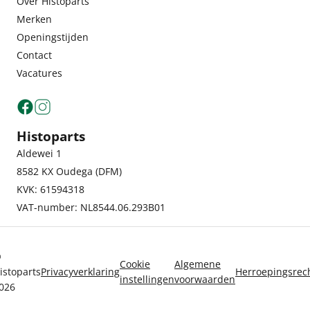
Over Histoparts
Merken
Openingstijden
Contact
Vacatures
Histoparts
Aldewei 1
8582 KX Oudega (DFM)
KVK: 61594318
VAT-number: NL8544.06.293B01
©
Cookie
Algemene
istoparts
Privacyverklaring
Herroepingsrec
instellingen
voorwaarden
026