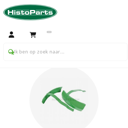
Home
Trekker onderdelen
Deutz
Opbouw
Opbouw onderdelen
voor Deutz
Login
Winkelwagen
Ik ben op zoek naar...