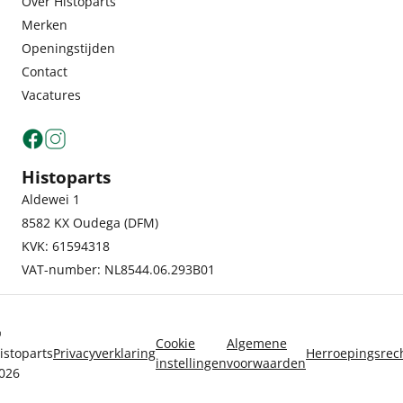
Over Histoparts
Merken
Openingstijden
Contact
Vacatures
Histoparts
Aldewei 1
8582 KX Oudega (DFM)
KVK: 61594318
VAT-number: NL8544.06.293B01
©
Cookie
Algemene
istoparts
Privacyverklaring
Herroepingsrec
instellingen
voorwaarden
026