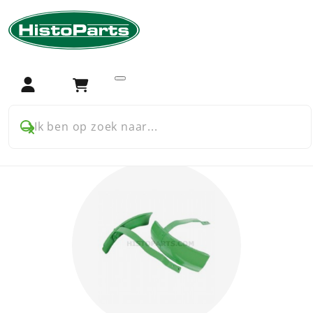
Home
Trekker onderdelen
Deutz
Opbouw
Opbouw onderdelen
voor Deutz
Login
Winkelwagen
Ik ben op zoek naar...