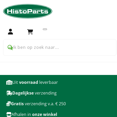
Home
Trekker onderdelen
Deutz
Hydrauliek
Hydrauliek onderdelen
voor Deutz
Login
Winkelwagen
Ik ben op zoek naar...
producten
Uit
voorraad
leverbaar
Dagelijkse
verzending
Gratis
verzending v.a. € 250
Afhalen in
onze winkel