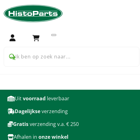
Home
Trekker onderdelen
Deutz
Aandrijving
Aandrijving onderdelen
voor Deutz
Login
Winkelwagen
Ik ben op zoek naar...
producten
Uit
voorraad
leverbaar
Dagelijkse
verzending
Gratis
verzending v.a. € 250
Afhalen in
onze winkel