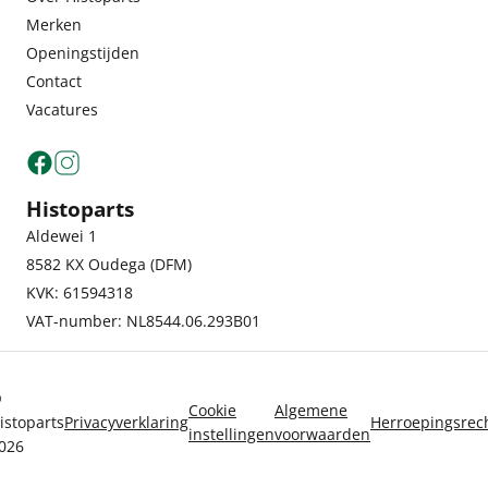
Merken
Openingstijden
Contact
Vacatures
Histoparts
Aldewei 1
8582 KX Oudega (DFM)
KVK: 61594318
VAT-number: NL8544.06.293B01
©
Cookie
Algemene
istoparts
Privacyverklaring
Herroepingsrec
instellingen
voorwaarden
026