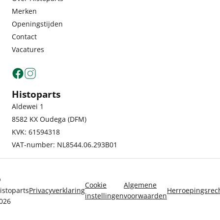
Merken
Openingstijden
Contact
Vacatures
Histoparts
Aldewei 1
8582 KX Oudega (DFM)
KVK: 61594318
VAT-number: NL8544.06.293B01
©
Cookie
Algemene
istoparts
Privacyverklaring
Herroepingsrec
instellingen
voorwaarden
026