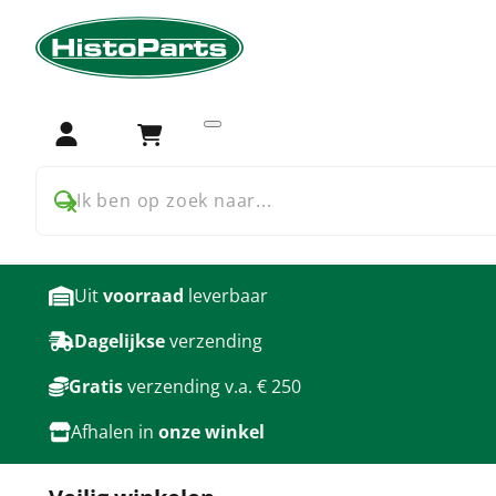
Home
Trekker onderdelen
David Brown
700 Serie
Transmissie en aftakas o
Login
Winkelwagen
producten
Ik ben op zoek naar...
Uit
voorraad
leverbaar
Dagelijkse
verzending
Gratis
verzending v.a. € 250
Afhalen in
onze winkel