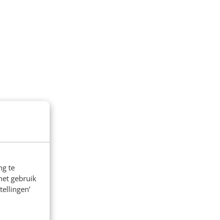
ng te
het gebruik
tellingen’