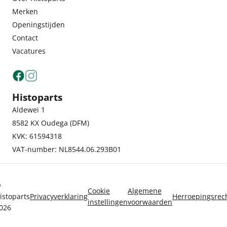
Merken
Openingstijden
Contact
Vacatures
Histoparts
Aldewei 1
8582 KX Oudega (DFM)
KVK: 61594318
VAT-number: NL8544.06.293B01
©
Cookie
Algemene
istoparts
Privacyverklaring
Herroepingsrec
instellingen
voorwaarden
026