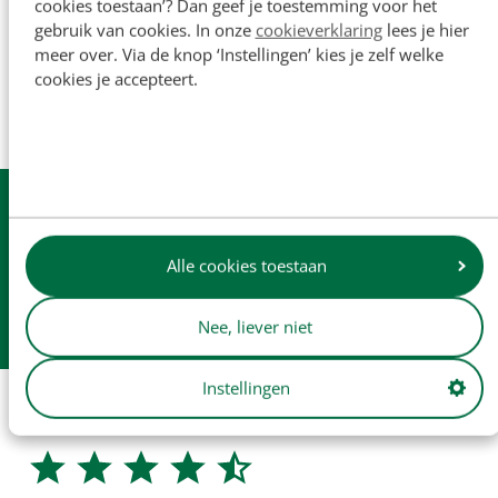
cookies toestaan’? Dan geef je toestemming voor het
onderdeelnummers worden uitsluitend ter referentie
gebruik van cookies. In onze
cookieverklaring
lees je hier
vermeld en zijn niet bedoeld om aan te geven dat onze
meer over. Via de knop ‘Instellingen’ kies je zelf welke
onderdelen zijn gemaakt door de originele fabrikant (tenzij
cookies je accepteert.
dit expliciet wordt vermeld). Productafbeeldingen dienen
enkel ter illustratie en vormen mogelijk niet altijd een
exacte weergave van het product.
Uit
voorraad
leverbaar
Dagelijkse
verzending
Alle cookies toestaan
Gratis
verzending v.a. € 250
Nee, liever niet
Afhalen in
onze winkel
Instellingen
Veilig winkelen