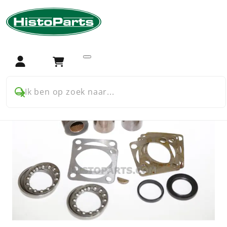
Home
Trekker onderdelen
International Harvester
International B250 en B275
Wielen en stuurinrichting
Stuurhuis reparatieset International
Login
Winkelwagen
Ik ben op zoek naar...