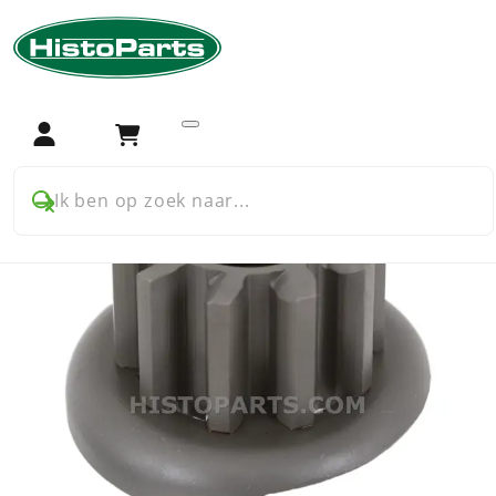
Home
Auto onderdelen
Ford
T Ford
Startmotor en dynamo
Startmotor bendix tandwiel T-Ford
Login
Winkelwagen
Ik ben op zoek naar...