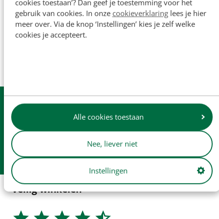
cookies toestaan’? Dan geef je toestemming voor het
De namen van originele fabrikanten en
gebruik van cookies. In onze
cookieverklaring
lees je hier
onderdeelnummers worden uitsluitend ter referentie
meer over. Via de knop ‘Instellingen’ kies je zelf welke
vermeld en zijn niet bedoeld om aan te geven dat onze
cookies je accepteert.
onderdelen zijn gemaakt door de originele fabrikant (tenzij
dit expliciet wordt vermeld). Productafbeeldingen dienen
enkel ter illustratie en vormen mogelijk niet altijd een
exacte weergave van het product.
Uit
voorraad
leverbaar
Alle cookies toestaan
Dagelijkse
verzending
Gratis
verzending v.a. € 250
Nee, liever niet
Afhalen in
onze winkel
Instellingen
Veilig winkelen