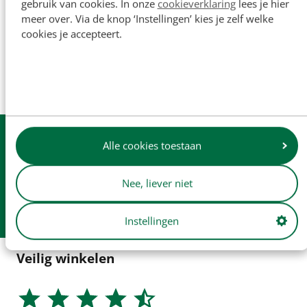
gebruik van cookies. In onze
cookieverklaring
lees je hier
De namen van originele fabrikanten en
meer over. Via de knop ‘Instellingen’ kies je zelf welke
onderdeelnummers worden uitsluitend ter referentie
cookies je accepteert.
vermeld en zijn niet bedoeld om aan te geven dat onze
onderdelen zijn gemaakt door de originele fabrikant (tenzij
dit expliciet wordt vermeld). Productafbeeldingen dienen
enkel ter illustratie en vormen mogelijk niet altijd een
exacte weergave van het product.
Uit
voorraad
leverbaar
Alle cookies toestaan
Dagelijkse
verzending
Nee, liever niet
Gratis
verzending v.a. € 250
Afhalen in
onze winkel
Instellingen
Veilig winkelen