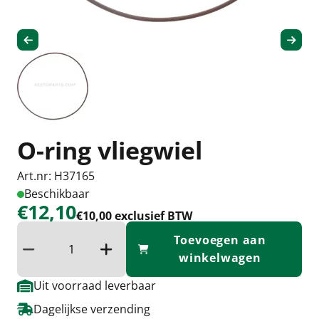
O-ring vliegwiel
Art.nr: H37165
Beschikbaar
€12,10
€10,00 exclusief BTW
Toevoegen aan
Verminder hoeveelheid
Verhoog de hoeveelheid
winkelwagen
Uit voorraad leverbaar
Dagelijkse verzending