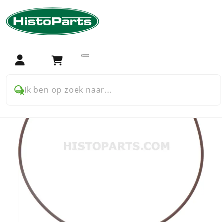
Home
Trekker onderdelen
Case International
Case International XL cabine
Motoronderdelen
O-ring vliegwiel
Login
Winkelwagen
Ik ben op zoek naar...