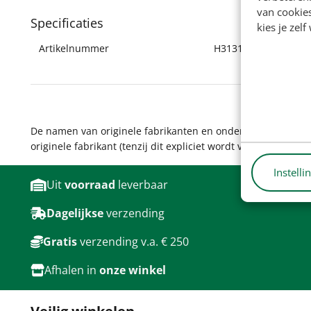
van cookie
Specificaties
kies je zelf
Artikelnummer
H31315
De namen van originele fabrikanten en onderdeelnummers wo
originele fabrikant (tenzij dit expliciet wordt vermeld). Pro
Instelli
Uit
voorraad
leverbaar
Dagelijkse
verzending
Gratis
verzending v.a. € 250
Afhalen in
onze winkel