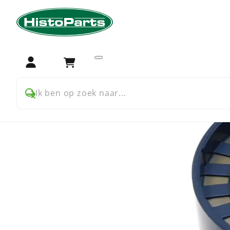
Home
Trekker onderdelen
Deutz
Aandrijving
Keer
Login
Winkelwagen
Ik ben op zoek naar...