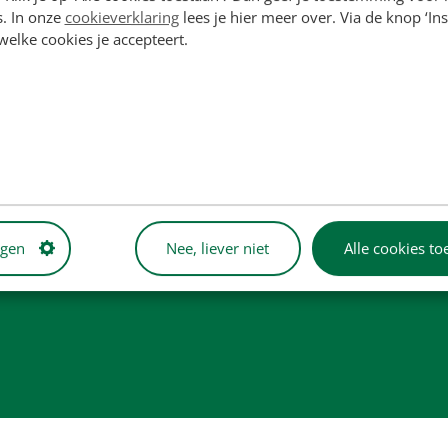
s. In onze
cookieverklaring
lees je hier meer over. Via de knop ‘Ins
 welke cookies je accepteert.
rden uitsluitend ter referentie vermeld en zijn niet bedoeld om
ductafbeeldingen dienen enkel ter illustratie en vormen mogelijk ni
ngen
Nee, liever niet
Alle cookies to