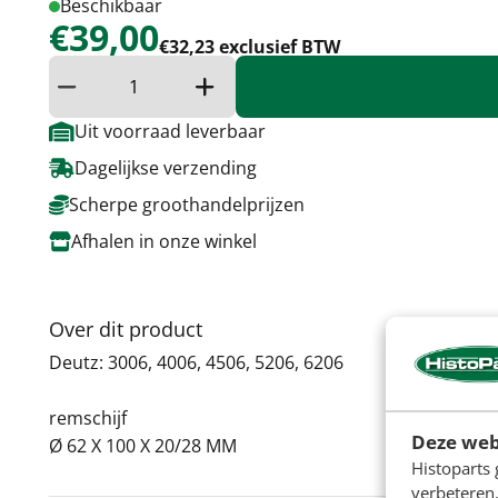
Beschikbaar
€39,00
€32,23 exclusief BTW
Verminder hoeveelheid
Verhoog de hoeveelheid
Uit voorraad leverbaar
Dagelijkse verzending
Scherpe groothandelprijzen
Afhalen in onze winkel
Over dit product
Deutz: 3006, 4006, 4506, 5206, 6206
remschijf
Deze web
Ø 62 X 100 X 20/28 MM
Histoparts 
verbeteren.