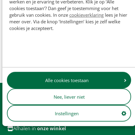
werken en je ervaring te verbeteren. Klik je op ‘Alle
cookies toestaan’? Dan geef je toestemming voor het
gebruik van cookies. In onze
cookieverklaring
lees je hier
meer over. Via de knop ‘Instellingen’ kies je zelf welke
cookies je accepteert.
De namen van originele fabrikanten en
onderdeelnummers worden uitsluitend ter referentie
vermeld en zijn niet bedoeld om aan te geven dat onze
onderdelen zijn gemaakt door de originele fabrikant (tenzij
dit expliciet wordt vermeld). Productafbeeldingen dienen
enkel ter illustratie en vormen mogelijk niet altijd een
exacte weergave van het product.
Alle cookies toestaan
Uit
voorraad
leverbaar
Nee, liever niet
Dagelijkse
verzending
Instellingen
Gratis
verzending v.a. € 250
Afhalen in
onze winkel