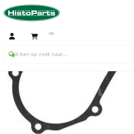
Home
Trekker onderdelen
David Brown
900 serie
Koeling
Pakking voor David Brown DB7002 waterpomp
Login
Winkelwagen
Ik ben op zoek naar...