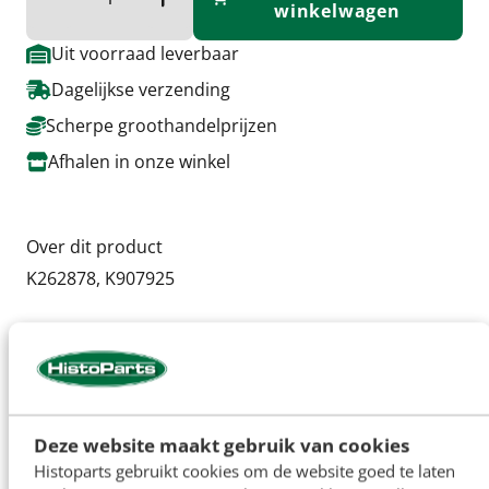
Verminder hoeveelheid
Verhoog de hoeveelheid
winkelwagen
Uit voorraad leverbaar
Dagelijkse verzending
Scherpe groothandelprijzen
Afhalen in onze winkel
Over dit product
K262878, K907925
Deze pakking is ook bij de complete pomp
toegevoegd
Deze website maakt gebruik van cookies
Specificaties
Histoparts gebruikt cookies om de website goed te laten
Artikelnummer
H8148