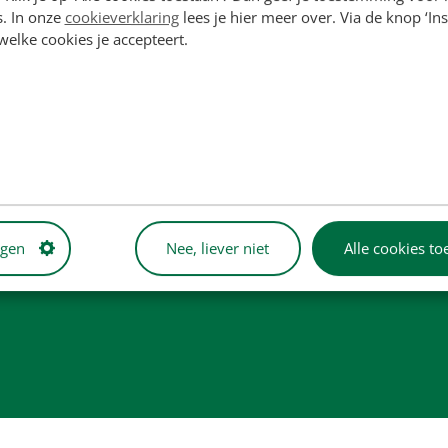
s. In onze
cookieverklaring
lees je hier meer over. Via de knop ‘Ins
 welke cookies je accepteert.
rden uitsluitend ter referentie vermeld en zijn niet bedoeld om
ductafbeeldingen dienen enkel ter illustratie en vormen mogelijk ni
ngen
Nee, liever niet
Alle cookies to