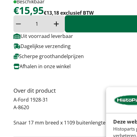
Beschikbaar
€15,95
€13,18 exclusief BTW
Verminder hoeveelheid
Verhoog de hoeveelheid
Uit voorraad leverbaar
Dagelijkse verzending
Scherpe groothandelprijzen
Afhalen in onze winkel
Over dit product
A-Ford 1928-31
A-8620
Deze web
Snaar 17 mm breed x 1109 buitenlengte
Histoparts 
verbeteren.