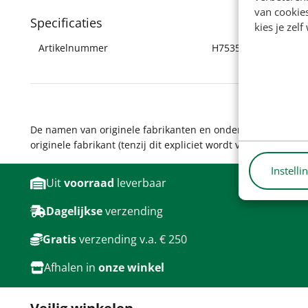
van cookie
Specificaties
kies je zelf
Artikelnummer
H7535
De namen van originele fabrikanten en onderdeelnummers wo
originele fabrikant (tenzij dit expliciet wordt vermeld). Pro
Instelli
Uit
voorraad
leverbaar
Dagelijkse
verzending
Gratis
verzending v.a. € 250
Afhalen in
onze winkel