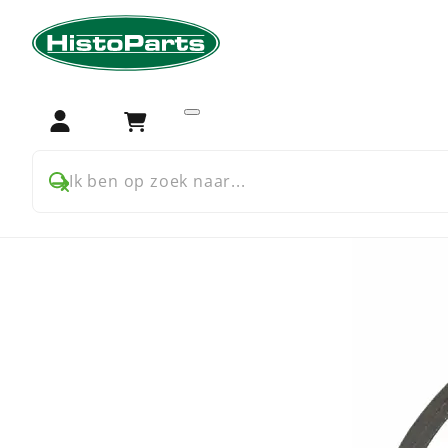
Home
Auto onderdelen
Ford
A Ford
Koeling
V-S
Login
Winkelwagen
Ik ben op zoek naar...