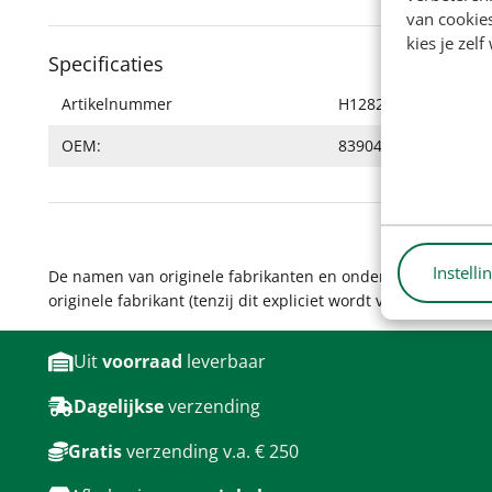
van cookie
kies je zelf
Specificaties
Artikelnummer
H12820
OEM:
83904815, 8651461
Instelli
De namen van originele fabrikanten en onderdeelnummers wo
originele fabrikant (tenzij dit expliciet wordt vermeld). Pro
Uit
voorraad
leverbaar
Dagelijkse
verzending
Gratis
verzending v.a. € 250