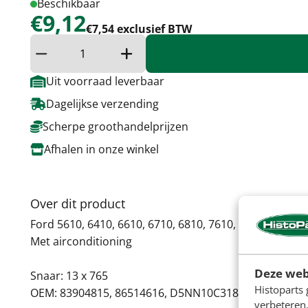
Beschikbaar
€9,12
€7,54 exclusief BTW
Verminder hoeveelheid
Verhoog de hoeveelheid
Uit voorraad leverbaar
Dagelijkse verzending
Scherpe groothandelprijzen
Afhalen in onze winkel
Over dit product
Ford 5610, 6410, 6610, 6710, 6810, 7610, 7710
Met airconditioning
Deze web
Snaar: 13 x 765
Histoparts 
OEM: 83904815, 86514616, D5NN10C318C
verbeteren.