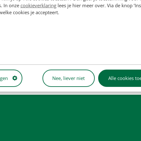
s. In onze
cookieverklaring
lees je hier meer over. Via de knop ‘Ins
 welke cookies je accepteert.
6, D5NN10C318C
ngen
Nee, liever niet
Alle cookies to
rden uitsluitend ter referentie vermeld en zijn niet bedoeld om
ductafbeeldingen dienen enkel ter illustratie en vormen mogelijk ni