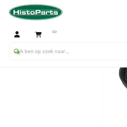
Home
Trekker onderdelen
Ford
Ford 10 Series
Koe
Login
Winkelwagen
Ik ben op zoek naar...