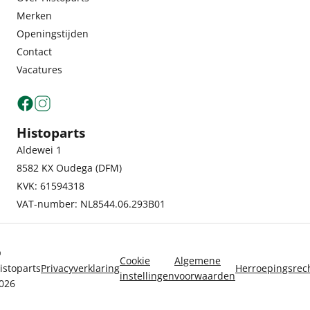
Merken
Openingstijden
Contact
Vacatures
Histoparts
Aldewei 1
8582 KX Oudega (DFM)
KVK: 61594318
VAT-number: NL8544.06.293B01
©
Cookie
Algemene
istoparts
Privacyverklaring
Herroepingsrec
instellingen
voorwaarden
026