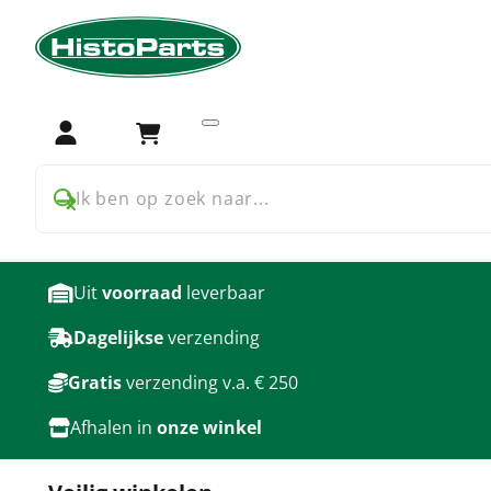
Home
Accessoires
Werkplaats
Accessoires voor Werkpl
Login
Winkelwagen
producten
Ik ben op zoek naar...
Uit
voorraad
leverbaar
Dagelijkse
verzending
Gratis
verzending v.a. € 250
Afhalen in
onze winkel