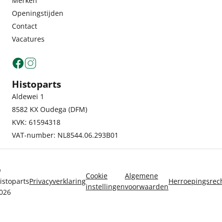
Merken
Openingstijden
Contact
Vacatures
Histoparts
Aldewei 1
8582 KX Oudega (DFM)
KVK: 61594318
VAT-number: NL8544.06.293B01
©
Cookie
Algemene
istoparts
Privacyverklaring
Herroepingsrec
instellingen
voorwaarden
026