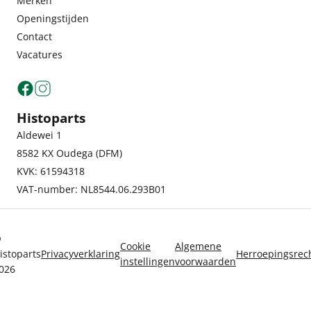
Merken
Openingstijden
Contact
Vacatures
Histoparts
Aldewei 1
8582 KX Oudega (DFM)
KVK: 61594318
VAT-number: NL8544.06.293B01
©
Cookie
Algemene
istoparts
Privacyverklaring
Herroepingsrec
instellingen
voorwaarden
026