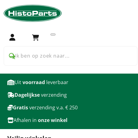
Home
Accessoires
Meters en tellers
Oliedrukmeters
Oliedrukmeters
Login
Winkelwagen
producten
Ik ben op zoek naar...
Uit
voorraad
leverbaar
Dagelijkse
verzending
Gratis
verzending v.a. € 250
Afhalen in
onze winkel