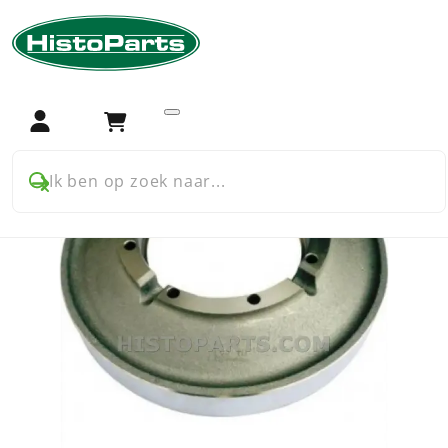
Home
Trekker onderdelen
Case International
Case International XL cabine
Remmen
Remtrommel
Login
Winkelwagen
Ik ben op zoek naar...