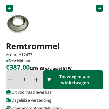
Remtrommel
Art.nr: H12477
Beschikbaar
€387,00
€319,83 exclusief BTW
Toevoegen aan
Verminder hoeveelheid
Verhoog de hoeveelheid
winkelwagen
Uit voorraad leverbaar
Dagelijkse verzending
Scherpe groothandelprijzen