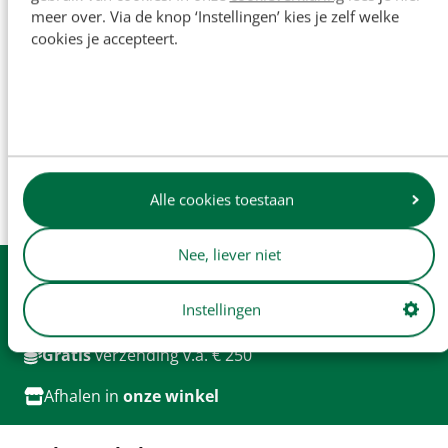
meer over. Via de knop ‘Instellingen’ kies je zelf welke
cookies je accepteert.
De namen van originele fabrikanten en
onderdeelnummers worden uitsluitend ter referentie
vermeld en zijn niet bedoeld om aan te geven dat onze
onderdelen zijn gemaakt door de originele fabrikant (tenzij
dit expliciet wordt vermeld). Productafbeeldingen dienen
enkel ter illustratie en vormen mogelijk niet altijd een
Alle cookies toestaan
exacte weergave van het product.
Nee, liever niet
Uit
voorraad
leverbaar
Instellingen
Dagelijkse
verzending
Gratis
verzending v.a. € 250
Afhalen in
onze winkel