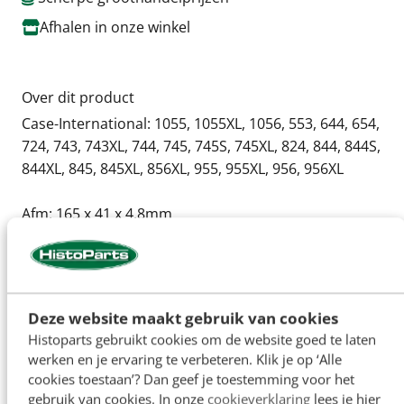
Afhalen in onze winkel
Over dit product
Case-International: 1055, 1055XL, 1056, 553, 644, 654,
724, 743, 743XL, 744, 745, 745S, 745XL, 824, 844, 844S,
844XL, 845, 845XL, 856XL, 955, 955XL, 956, 956XL
Afm: 165 x 41 x 4.8mm
OEM: 3059186R3, 305918R1, 305918R2
Specificaties
Deze website maakt gebruik van cookies
Histoparts gebruikt cookies om de website goed te laten
Artikelnummer
H12477
werken en je ervaring te verbeteren. Klik je op ‘Alle
OEM:
3059186R3, 305918R1, 305918R2
cookies toestaan’? Dan geef je toestemming voor het
gebruik van cookies. In onze
cookieverklaring
lees je hier