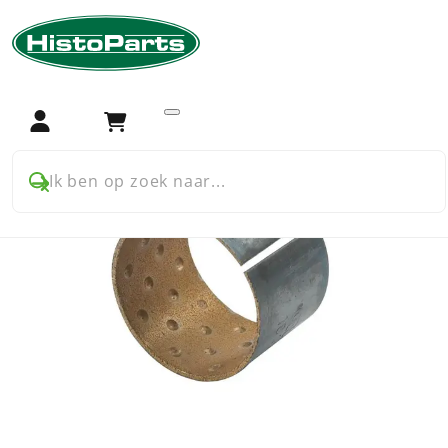
Home
Trekker onderdelen
Ferguson 35
Koppeling
Koppeling pedaal as bus Ferguson
Login
Winkelwagen
Ik ben op zoek naar...