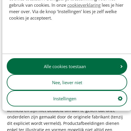
lagerlengte op te kunnen vullen
gebruik van cookies. In onze
cookieverklaring
lees je hier
meer over. Via de knop ‘Instellingen’ kies je zelf welke
cookies je accepteert.
OEM: 184592M1, 184 592M1, 180802M1, 1321
Specificaties
Artikelnummer
359010
OEM:
184592M1
Alle cookies toestaan
Nee, liever niet
De namen van originele fabrikanten en
Instellingen
onderdeelnummers worden uitsluitend ter referentie
vermeld en zijn niet bedoeld om aan te geven dat onze
onderdelen zijn gemaakt door de originele fabrikant (tenzij
dit expliciet wordt vermeld). Productafbeeldingen dienen
enkel ter illustratie en vormen mogelijk niet altijd een