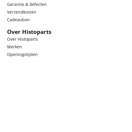
Garantie & defecten
Verzendkosten
Cadeaubon
Over Histoparts
Over Histoparts
Merken
Openingstijden
Contact
Vacatures
Histoparts
Aldewei 1
8582 KX Oudega (DFM)
KVK: 61594318
VAT-number: NL8544.06.293B01