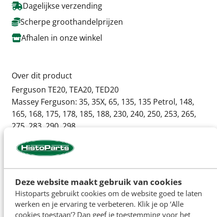
Dagelijkse verzending
Scherpe groothandelprijzen
Afhalen in onze winkel
Over dit product
Ferguson TE20, TEA20, TED20
Massey Ferguson: 35, 35X, 65, 135, 135 Petrol, 148,
165, 168, 175, 178, 185, 188, 230, 240, 250, 253, 265,
275, 283, 290, 298,
IMT 533
Koppelingspedaal bus 25.4mm. as x 27 mm buiten
diameter x breedte 19.2mm
Deze website maakt gebruik van cookies
Histoparts gebruikt cookies om de website goed te laten
Bij sommige modellen dienen er twee busjes naast
werken en je ervaring te verbeteren. Klik je op ‘Alle
elkaar gemonteerd te worden om de volledige
cookies toestaan’? Dan geef je toestemming voor het