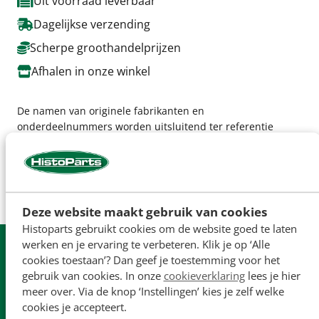
Uit voorraad leverbaar
Dagelijkse verzending
Scherpe groothandelprijzen
Afhalen in onze winkel
De namen van originele fabrikanten en
onderdeelnummers worden uitsluitend ter referentie
vermeld en zijn niet bedoeld om aan te geven dat onze
onderdelen zijn gemaakt door de originele fabrikant (tenzij
dit expliciet wordt vermeld). Productafbeeldingen dienen
enkel ter illustratie en vormen mogelijk niet altijd een
exacte weergave van het product.
Deze website maakt gebruik van cookies
Histoparts gebruikt cookies om de website goed te laten
Uit
voorraad
leverbaar
werken en je ervaring te verbeteren. Klik je op ‘Alle
cookies toestaan’? Dan geef je toestemming voor het
Dagelijkse
verzending
gebruik van cookies. In onze
cookieverklaring
lees je hier
meer over. Via de knop ‘Instellingen’ kies je zelf welke
Gratis
verzending v.a. € 250
cookies je accepteert.