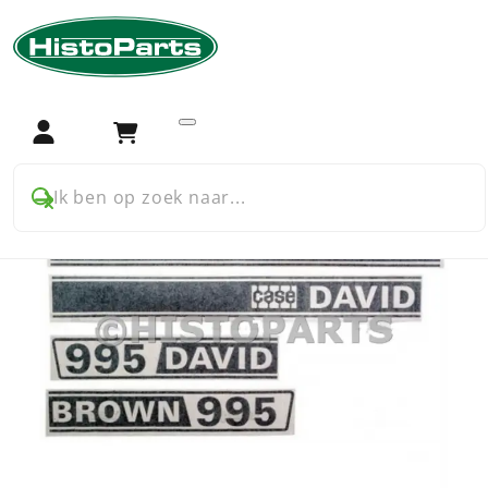
Home
Trekker onderdelen
David Brown
900 serie
Chassis en Plaatwerk
Motorkap stikkerset David Brown Case 995
Login
Winkelwagen
Ik ben op zoek naar...