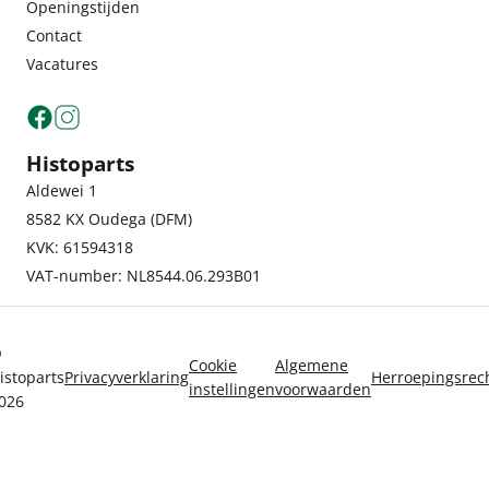
Openingstijden
Contact
Vacatures
Histoparts
Aldewei 1
8582 KX Oudega (DFM)
KVK: 61594318
VAT-number: NL8544.06.293B01
©
Cookie
Algemene
istoparts
Privacyverklaring
Herroepingsrec
instellingen
voorwaarden
026