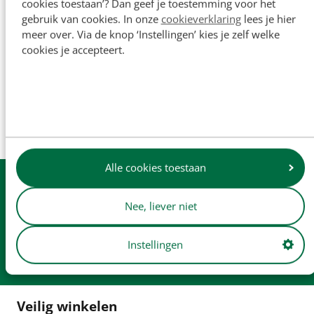
cookies toestaan’? Dan geef je toestemming voor het
gebruik van cookies. In onze
cookieverklaring
lees je hier
meer over. Via de knop ‘Instellingen’ kies je zelf welke
De namen van originele fabrikanten en
cookies je accepteert.
onderdeelnummers worden uitsluitend ter referentie
vermeld en zijn niet bedoeld om aan te geven dat onze
onderdelen zijn gemaakt door de originele fabrikant (tenzij
dit expliciet wordt vermeld). Productafbeeldingen dienen
enkel ter illustratie en vormen mogelijk niet altijd een
exacte weergave van het product.
Alle cookies toestaan
Uit
voorraad
leverbaar
Nee, liever niet
Dagelijkse
verzending
Gratis
verzending v.a. € 250
Instellingen
Afhalen in
onze winkel
Veilig winkelen