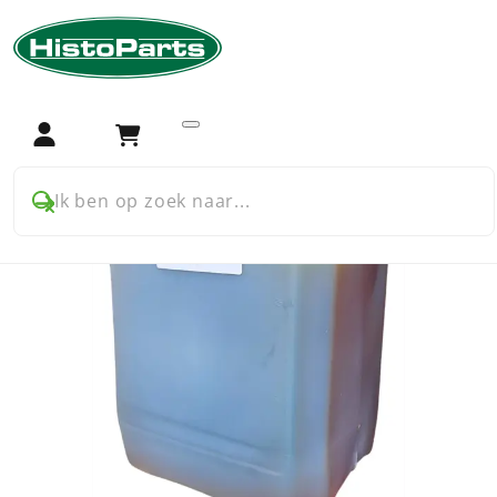
Home
Accessoires
Vloeistoffen en gebruiks artikelen
Motorolie Regular SAE 50 ongedoopt
Login
Winkelwagen
Ik ben op zoek naar...