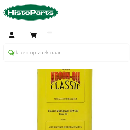
Home
Accessoires
Vloeistoffen en gebruiks artikelen
Kroon-oil Classic Multigrade 15W-40
Login
Winkelwagen
Ik ben op zoek naar...