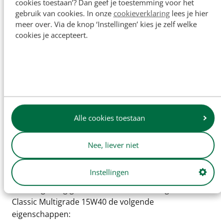
cookies toestaan’? Dan geef je toestemming voor het
gehad op de samenstelling en viscositeit van
gebruik van cookies. In onze
cookieverklaring
lees je hier
moderne motorolieformulaties. Hoge concentraties
meer over. Via de knop ‘Instellingen’ kies je zelf welke
detergenten en dispersanten, gelimiteerde ZDDP
cookies je accepteert.
gehalten en het gebruik van veelal dunvloeibare
synthetische basisoliën in moderne motoroliën
kunnen funest zijn voor klassieke
verbrandingsmotoren. Om de gekoesterde en veelal
kostbare klassiekers toch veilig te kunnen smeren
heeft Kroon-Oil een complete smeermiddelenlijn
Classic Oils ontwikkeld geheel afgestemd op het
Alle cookies toestaan
gebruik in klassieke voertuigen.
Nee, liever niet
Classic Multigrade 15W40 is een minerale SAE 15W40
multigrade motorolie voor klassieke benzine- en
Instellingen
dieselmotoren. Hoogwaardige minerale basisoliën
met zorgvuldig geselecteerde additieven geven
Classic Multigrade 15W40 de volgende
eigenschappen: