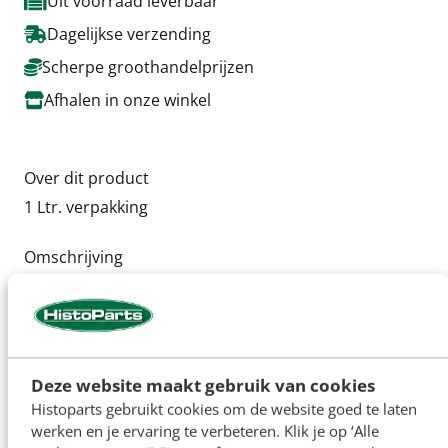
Uit voorraad leverbaar
Dagelijkse verzending
Scherpe groothandelprijzen
Afhalen in onze winkel
Over dit product
1 Ltr. verpakking
Omschrijving
Moderne motoroliën passen niet bij klassieke
voertuigen omdat de eisen die aan moderne
motoroliën gesteld worden heel anders zijn dan in
het verleden. Steeds strenger wordende eisen op
het gebied van o.a. brandstofbesparing, beperking
Deze website maakt gebruik van cookies
van uitlaatgasemissies en langere
Histoparts gebruikt cookies om de website goed te laten
verversingstermijnen hebben een sterke invloed
werken en je ervaring te verbeteren. Klik je op ‘Alle