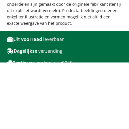
onderdelen zijn gemaakt door de originele fabrikant (tenzij
dit expliciet wordt vermeld). Productafbeeldingen dienen
enkel ter illustratie en vormen mogelijk niet altijd een
exacte weergave van het product.
Uit
voorraad
leverbaar
Dagelijkse
verzending
Gratis
verzending v.a. € 250
Afhalen in
onze winkel
Veilig winkelen
71
google reviews